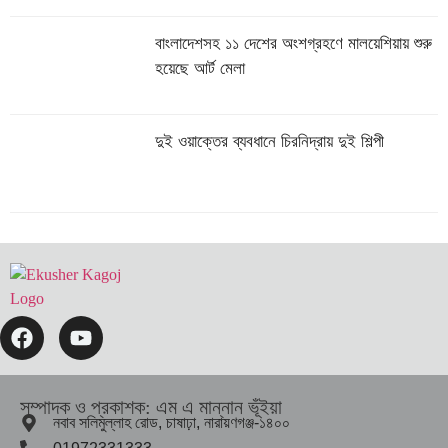
বাংলাদেশসহ ১১ দেশের অংশগ্রহণে মালয়েশিয়ায় শুরু
হয়েছে আর্ট মেলা
দুই ওয়াক্তের ব্যবধানে চিরনিদ্রায় দুই শিল্পী
সম্পাদক ও প্রকাশক: এম এ মান্নান ভূঁইয়া
নবাব সলিমুল্লাহ রোড, চাষাঢ়া, নারায়ণগঞ্জ-১৪০০