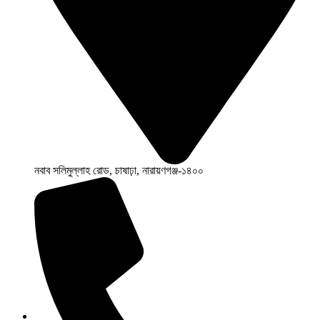
নবাব সলিমুল্লাহ রোড, চাষাঢ়া, নারায়ণগঞ্জ-১৪০০