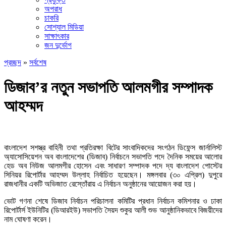
অপরাধ
চাকরি
সোশ্যাল মিডিয়া
সাক্ষাৎকার
জন দুর্ভোগ
প্রচ্ছদ
»
সর্বশেষ
ডিজাব’র নতুন সভাপতি আলমগীর সম্পাদক
আহম্মদ
বাংলাদেশ সশস্ত্র বাহিনী তথা প্রতিরক্ষা বিটের সাংবাদিকদের সংগঠন ডিফেন্স জার্নালিস্ট
অ্যাসোসিয়েশন অব বাংলাদেশের (ডিজাব) নির্বাচনে সভাপতি পদে দৈনিক সময়ের আলোর
হেড অব নিউজ আলমগীর হোসেন এবং সাধারণ সম্পাদক পদে দ্য বাংলাদেশ পোস্টের
সিনিয়র রিপোর্টার আহম্মদ উল্লাহ নির্বাচিত হয়েছেন। মঙ্গলবার (৩০ এপ্রিল) দুপুরে
রাজধানীর একটি অভিজাত রেস্তোঁরায় এ নির্বাচন অনুষ্ঠানের আয়োজন করা হয়।
ভোট গণনা শেষে ডিজাব নির্বাচন পরিচালনা কমিটির প্রধান নির্বাচন কমিশনার ও ঢাকা
রিপোর্টার্স ইউনিটির (ডিআরইউ) সভাপতি সৈয়দ শুকুর আলী শুভ আনুষ্ঠানিকভাবে বিজয়ীদের
নাম ঘোষণা করেন।