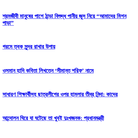
শ্রমজীবী মানুষের পাশে ঠান্ডা বিশুদ্ধ পানীয় জুস নিয়ে “আমাদের মিশন
পাড়া”
গরমে ত্বক সুন্দর রাখার উপায়
ওসমান হাদি কবিতা লিখতেন ‘সীমান্ত শরিফ’ নামে
সাধারণ শিক্ষার্থীসহ ছাত্রলীগের ওপর হামলার তীব্র নিন্দা: কাদের
আন্দোলন ঘিরে যা ঘটেছে তা খুবই দুঃখজনক: প্রধানমন্ত্রী