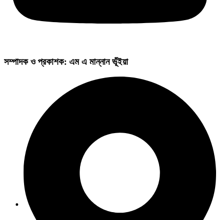
সম্পাদক ও প্রকাশক: এম এ মান্নান ভূঁইয়া