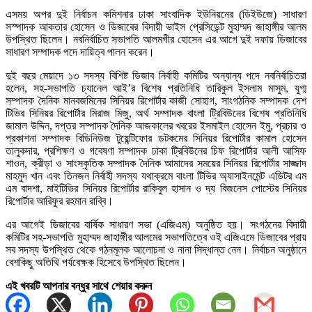
এসময় অপর দুই নির্বাচন কমিশনার ঢাকা সাংবাদিক ইউনিয়নের (ডিইউজে) সাধারণ
সস্পাদক আকতার হোসেন ও ডিজাবের বিদায়ী ভাইস প্রেসিডেন্ট মুহাম্মদ জাহাঙ্গীর আলম
উপস্থিত ছিলেন। নবনির্বাচিত সভাপতি আলমগীর হোসেন এর আগে দুই দফায় ডিজাবের
সাধারণ সম্পাদক পদে দায়িত্ব পালন করেন।
দুই বছর মেয়াদে ১৩ সদস্য বিশিষ্ট ডিজাব নির্বাহী কমিটির অন্যান্য পদে নবনির্বাচিতরা
হলেন, সহ-সভাপতি চ্যানেল আই’র বিশেষ প্রতিনিধি তারিকুল ইসলাম মাসুম, যুগ্ম
সম্পাদক দৈনিক মানবজমিনের সিনিয়র রিপোর্টার কাজী সোহাগ, সাংগঠনিক সম্পাদক দেশ
টিভির সিনিয়র রিপোর্টার মিরাজ মিজু, অর্থ সম্পাদক বাংলা ট্রিবিউনের বিশেষ প্রতিনিধি
জামাল উদ্দিন, দপ্তর সম্পাদক দৈনিক আজকালের খবরের ইসমাইল হোসেন ইমু, প্রচার ও
প্রকাশনা সম্পাদক বিডিনিউজ টুয়েন্টিফোর ডটকমের সিনিয়র রিপোর্টার কামাল হোসেন
তালুকদার, প্রশিক্ষণ ও গবেষণা সম্পাদক ঢাকা ট্রিবিউনের চিফ রিপোর্টার আলী আসিফ
শাওন, ক্রীড়া ও সাংস্কৃতিক সম্পাদক দৈনিক আমাদের সময়ের সিনিয়র রিপোর্টার সাজ্জাদ
মাহমুদ খান এবং তিনজন নির্বাহী সদস্য যথাক্রমে বাংলা টিভির অ্যাসাইনমেন্ট এডিটর এম
এম বাদশা, মাইটিভির সিনিয়র রিপোর্টার রাকিবুল হাসান ও দ্য বিজনেস পোস্টের সিনিয়র
রিপোর্টার আরিফুর রহমান রাব্বি।
এর আগেই ডিজাবের বার্ষিক সাধারণ সভা (এজিএম) অনুষ্ঠিত হয়। সংগঠনের বিদায়ী
কমিটির সহ-সভাপতি মুহাম্মদ জাহাঙ্গীর আলমের সভাপতিত্বে ওই এজিএমে ডিজাবের প্রায়
সব সদস্য উপস্থিত থেকে গঠনমূলক আলোচনা ও নানা সিদ্ধান্ত নেন। নির্বাচন অনুষ্ঠানে
বেশকিছু অতিথি পর্যবেক্ষক হিসেবে উপস্থিত ছিলেন।
এই খবরটি আপনার বন্ধুর সাথে শেয়ার করুন