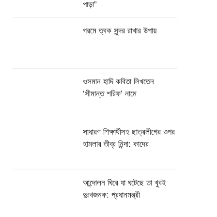
পাড়া”
গরমে ত্বক সুন্দর রাখার উপায়
ওসমান হাদি কবিতা লিখতেন
‘সীমান্ত শরিফ’ নামে
সাধারণ শিক্ষার্থীসহ ছাত্রলীগের ওপর
হামলার তীব্র নিন্দা: কাদের
আন্দোলন ঘিরে যা ঘটেছে তা খুবই
দুঃখজনক: প্রধানমন্ত্রী