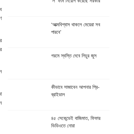
‌‘ল’ ফার্ম নিয়োগ করেছে সরকার
ে
ণ
‘আত্মবিশ্বাস থাকলে মেয়েরা সব
পারবে’
র
র
গরমে স্বস্তি দেবে লিচুর জুস
ন
কীভাবে সাজাবেন আপনার প্রি-
া
ব্রাইডাল
ন
৪৫ সেকেন্ডেই বাজিমাত, ফিফার
ভিডিওতে নোরা