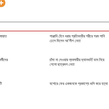
ামায়াত
পাঞ্জাবি টেনে ধরায় প্রতিবন্ধীর শরীরে গরম পানি
ঢেলে দিলেন আ’লীগ নেতা
্মীদের
চাঁদা না দেওয়ায় ব্যবসায়ীর ভ্যানভর্তি ডাব নিয়ে
গেলো ছাত্রদল নেতা
টি
যশোরে ফের একজনকে প্রকাশ্যে গুলি করে হত্যা