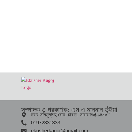
সম্পাদক ও প্রকাশক: এম এ মান্নান ভূঁইয়া
নবাব সলিমুল্লাহ রোড, চাষাঢ়া, নারায়ণগঞ্জ-১৪০০
01972331333
ekusherkagoj@gmail.com