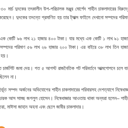
 মার্চ দুদকের তৎকালীন উপ-পরিচালক মঞ্জুর মোর্শেদ শাহীন চাকলাদারের বিরুদ্ধ
ছেন। দুদকের তদন্তে প্রমাণিত হয় তার ট্যাক্স ফাইলে দেখানো সম্পদের পরিমা
পদ এক কোটি ৯৬ লাখ ২১ হাজার ৪০০ টাকা। যার মধ্যে এক কোটি ১ লাখ ৯১ হাজা
 সম্পদের পরিমাণ ৫৬ লাখ ২৬ হাজার ২০০ টাকা। এর বাইরে ৩৮ লাখ তিন হাজা
া হয়।
ে চার্জশিট জমা দেয়। গত ৫ আগস্ট রাজনৈতিক পট পরিবর্তনে আত্মগোপনে চলে যা
 ছিলেন না।
্ভূত সম্পদ অর্জনের অভিযোগের শাহীন চাকলাদারের পরিবারসহ দেশত্যাগে নিষেধাজ্ঞ
বিচারক আস সামছ জগলুল হোসেন। নিষেধাজ্ঞার আওতায় থাকা অন্যরা হলেন– শাহী
অন্তরা, মাঈসা জাহান অহনা এবং ছেলে জাবীর চাকলাদার।