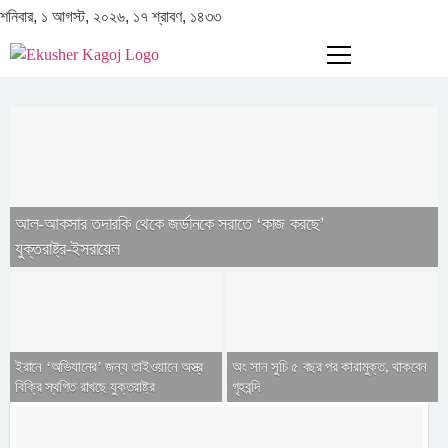
শনিবার, ১ আগস্ট, ২০২৬, ১৭ শ্রাবণ, ১৪৩৩
আল-আকসার তদারকি থেকে জর্ডানকে সরাতে ‘কাজ করছে’
যুক্তরাষ্ট্র-ইসরায়েল
ইরানে ‘অভিযানের’ জন্য তাইওয়ানে অস্ত্র
অং সান সুচি ৫ বছর পর কারামুক্ত, থাকবেন
বিক্রি স্থগিত রাখছে যুক্তরাষ্ট্র
গৃহবন্দি