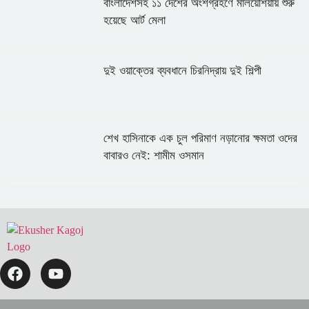
বাংলাদেশসহ ১১ দেশের অংশগ্রহণে মালয়েশিয়ায় শুরু
হয়েছে আর্ট মেলা
দুই ওয়াক্তের ব্যবধানে চিরনিদ্রায় দুই শিল্পী
শেখ হাসিনাকে এক চুল পরিমাণ নড়ানোর ক্ষমতা ওদের
বাবারও নেই: শামীম ওসমান