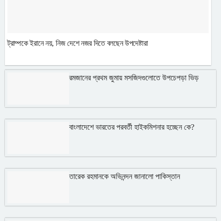
ট্রাম্পকে ইরানে নয়, নিজ দেশে নজর দিতে বলছেন উপদেষ্টারা
রমজানের প্রথম জুমায় মসজিদগুলোতে উপচেপড়া ভিড়
বাংলাদেশে ভারতের পরবর্তী হাইকমিশনার হচ্ছেন কে?
তারেক রহমানকে অভিনন্দন জানালো পাকিস্তান