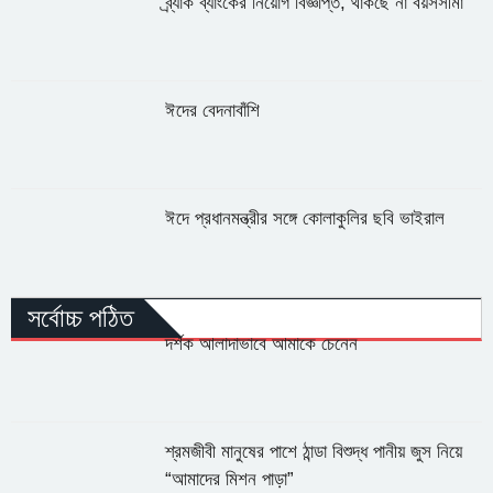
ব্র্যাক ব্যাংকের নিয়োগ বিজ্ঞপ্তি, থাকছে না বয়সসীমা
ঈদের বেদনাবাঁশি
ঈদে প্রধানমন্ত্রীর সঙ্গে কোলাকুলির ছবি ভাইরাল
সর্বোচ্চ পঠিত
দর্শক আলাদাভাবে আমাকে চেনেন
শ্রমজীবী মানুষের পাশে ঠান্ডা বিশুদ্ধ পানীয় জুস নিয়ে
“আমাদের মিশন পাড়া”