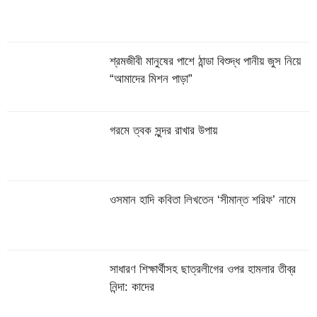
শ্রমজীবী মানুষের পাশে ঠান্ডা বিশুদ্ধ পানীয় জুস নিয়ে
“আমাদের মিশন পাড়া”
গরমে ত্বক সুন্দর রাখার উপায়
ওসমান হাদি কবিতা লিখতেন ‘সীমান্ত শরিফ’ নামে
সাধারণ শিক্ষার্থীসহ ছাত্রলীগের ওপর হামলার তীব্র
নিন্দা: কাদের