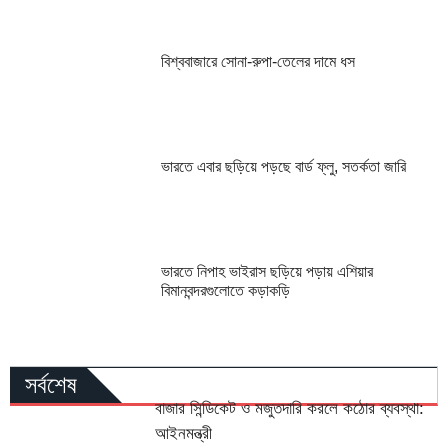
বিশ্ববাজারে সোনা-রুপা-তেলের দামে ধস
ভারতে এবার ছড়িয়ে পড়ছে বার্ড ফ্লু, সতর্কতা জারি
ভারতে নিপাহ ভাইরাস ছড়িয়ে পড়ায় এশিয়ার
বিমানবন্দরগুলোতে কড়াকড়ি
সর্বশেষ
বাজার সিন্ডিকেট ও মজুতদারি করলে কঠোর ব্যবস্থা:
আইনমন্ত্রী