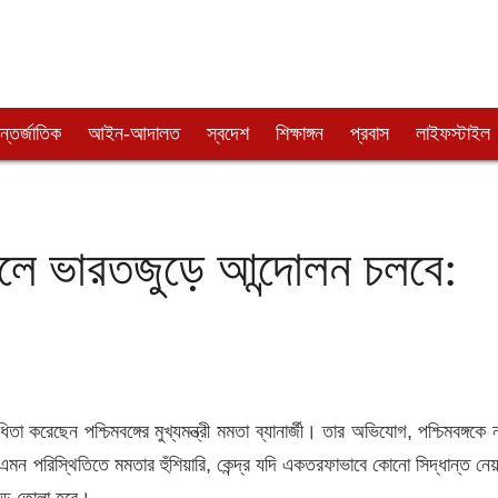
্তর্জাতিক
আইন-আদালত
স্বদেশ
শিক্ষাঙ্গন
প্রবাস
লাইফস্টাইল
 হলে ভারতজুড়ে আন্দোলন চলবে:
তা করেছেন পশ্চিমবঙ্গের মুখ্যমন্ত্রী মমতা ব্যানার্জী। তার অভিযোগ, পশ্চিমবঙ্গকে 
এমন পরিস্থিতিতে মমতার হুঁশিয়ারি, কেন্দ্র যদি একতরফাভাবে কোনো সিদ্ধান্ত নেয
গড়ে তোলা হবে।