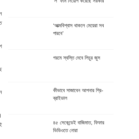
‌‘ল’ ফার্ম নিয়োগ করেছে সরকার
ন
ে
‘আত্মবিশ্বাস থাকলে মেয়েরা সব
পারবে’
শ
গরমে স্বস্তি দেবে লিচুর জুস
ে
কীভাবে সাজাবেন আপনার প্রি-
ন
ব্রাইডাল
।
৪৫ সেকেন্ডেই বাজিমাত, ফিফার
ই
ভিডিওতে নোরা