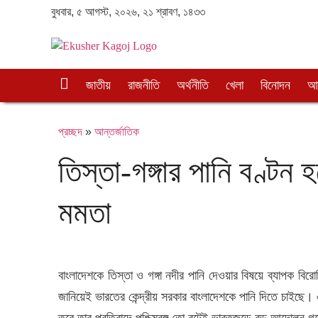
বুধবার, ৫ আগস্ট, ২০২৬, ২১ শ্রাবণ, ১৪৩৩
প্র
জাতীয়
রাজনীতি
অর্থনীতি
খেলা
বিনোদন
আন
চ্ছ
দ
প্রচ্ছদ
»
আন্তর্জাতিক
তিস্তা-গঙ্গার পানি বণ্টন
মমতা
বাংলাদেশকে তিস্তা ও গঙ্গা নদীর পানি দেওয়ার বিষয়ে ব্যাপক বিরোধি
জানিয়েই ভারতের কেন্দ্রীয় সরকার বাংলাদেশকে পানি দিতে চাইছে। 
তবে তার প্রতিবাদে পশ্চিমবঙ্গ তো বটেই ভারতজুড়ে বড় আন্দোলন 