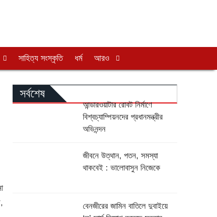
সাহিত্য সংস্কৃতি
ধর্ম
আরও
সর্বশেষ
আন্ডারওয়াটার রোবট নির্মাণে
বিশ্বচ্যাম্পিয়নদের প্রধানমন্ত্রীর
অভিনন্দন
জীবনে উত্থান, পতন, সমস্যা
থাকবেই : ভালোবাসুন নিজেকে
না
়,
বেনজীরের জামিন বাতিলে দুবাইয়ে