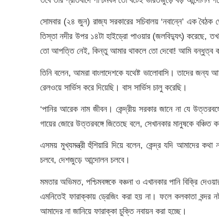
সোমবার (২৪ জুন) রাজ্য সরকারের সচিবালয় ‘নবান্নে’ এক বৈঠক থেক
তিস্তা নদীর উপর ১৪টা হাইড্রো পাওয়ার (জলবিদ্যুৎ) করেছে, ত
তো আপত্তি নেই, কিন্তু আমার থাকলে তো দেবো! আমি বন্ধুত্ব করতে 
তিনি বলেন, আমরা বাংলাদেশকে যথেষ্ট ভালোবাসি। তাদের জন্য আম
রেলওয়ে সার্ভিস করে দিয়েছি। বাস সার্ভিস চালু করেছি।
‘পানির আরেক নাম জীবন। কেন্দ্রীয় সরকার জানে না যে উত্তরবঙ্গ
গায়ের জোরে উত্তরবঙ্গে জিতেছে বলে, সেখানকার মানুষকে বঞ্চিত 
এসময় মুখ্যমন্ত্রী হুঁশিয়ারি দিয়ে বলেন, কেন্দ্র যদি আমাদের 
চলবে, দেশজুড়ে আন্দোলন চলবে।
মমতার অভিমত, পশ্চিমবঙ্গকে বঞ্চনা ও এখানকার পানি বিক্রি দেওয়
এমনিতেই ফারাক্কায় ড্রেজিং করা হয় না। ফলে কলকাতা বন্দর নষ্ট 
আমাদের না জানিয়ে ফারাক্কা চুক্তি নবায়ন করা হচ্ছে।