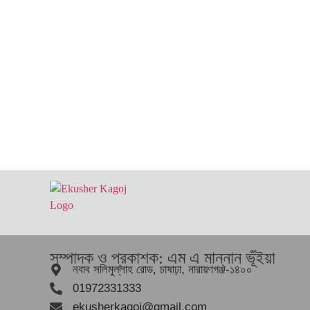
সম্পাদক ও প্রকাশক: এম এ মান্নান ভূঁইয়া
নবাব সলিমুল্লাহ রোড, চাষাঢ়া, নারায়ণগঞ্জ-১৪০০
01972331333
ekusherkagoj@gmail.com