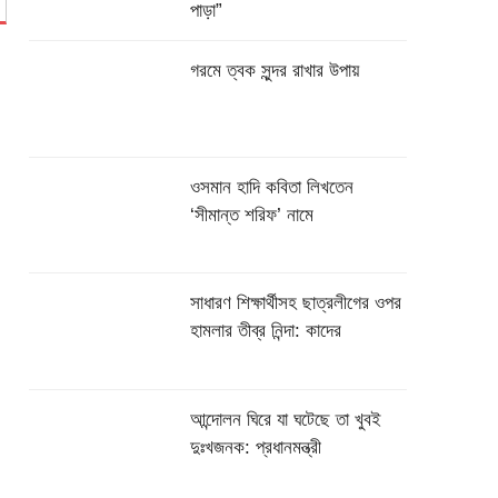
পাড়া”
গরমে ত্বক সুন্দর রাখার উপায়
ওসমান হাদি কবিতা লিখতেন
‘সীমান্ত শরিফ’ নামে
সাধারণ শিক্ষার্থীসহ ছাত্রলীগের ওপর
হামলার তীব্র নিন্দা: কাদের
আন্দোলন ঘিরে যা ঘটেছে তা খুবই
দুঃখজনক: প্রধানমন্ত্রী