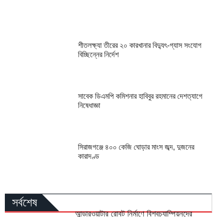
শীতলক্ষ্যা তীরের ২০ কারখানার বিদ্যুৎ-গ্যাস সংযোগ
বিচ্ছিন্নের নির্দেশ
সাবেক ডিএমপি কমিশনার হাবিবুর রহমানের দেশত্যাগে
নিষেধাজ্ঞা
সিরাজগঞ্জে ৪০০ কেজি ঘোড়ার মাংস জব্দ, দুজনের
কারাদণ্ড
সর্বশেষ
আন্ডারওয়াটার রোবট নির্মাণে বিশ্বচ্যাম্পিয়নদের