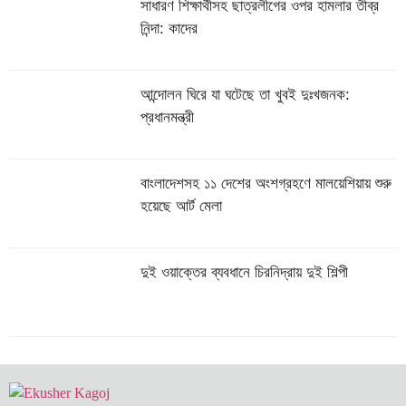
সাধারণ শিক্ষার্থীসহ ছাত্রলীগের ওপর হামলার তীব্র
নিন্দা: কাদের
আন্দোলন ঘিরে যা ঘটেছে তা খুবই দুঃখজনক:
প্রধানমন্ত্রী
বাংলাদেশসহ ১১ দেশের অংশগ্রহণে মালয়েশিয়ায় শুরু
হয়েছে আর্ট মেলা
দুই ওয়াক্তের ব্যবধানে চিরনিদ্রায় দুই শিল্পী