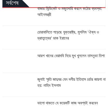
সর্বশেষ
বাজার সিন্ডিকেট ও মজুতদারি করলে কঠোর ব্যবস্থা:
আইনমন্ত্রী
চোরাবালিতে পড়েছে যুক্তরাষ্ট্র, মুসলিম ‘ঐক্য ও
ভ্রাতৃত্বের’ ডাক ইরানের
আরশ খানের বেয়াদবি নিয়ে মুখ খুললেন তাসনুভা তিশা
জুলাই স্মৃতি জাদুঘর যেন দলীয় ইতিহাস চর্চার জায়গা না
হয়: নাহিদ ইসলাম
ভালো থাকতে যে কয়েকটি কাজ অবশ্যই করবেন