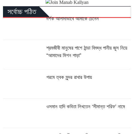
সর্বোচ্চ পঠিত
দর্শক আলাদাভাবে আমাকে চেনেন
শ্রমজীবী মানুষের পাশে ঠান্ডা বিশুদ্ধ পানীয় জুস নিয়ে
“আমাদের মিশন পাড়া”
গরমে ত্বক সুন্দর রাখার উপায়
ওসমান হাদি কবিতা লিখতেন ‘সীমান্ত শরিফ’ নামে