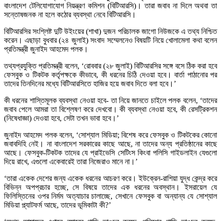
বাংলাদেশ টেলিযোগাযোগ নিয়ন্ত্রণ কমিশন (বিটিআরসি)। তারা জবাব না দিলে অথবা তা
সন্তোষজনক না হলে কঠোর ব্যবস্থা নেবে বিটিআরসি।
বিটিআরসির সংশ্লিষ্ট দুটি উইংয়ের (শাখা) দুজন পরিচালক জাগো নিউজকে এ তথ্য নিশ্চিত
করেন। এছাড়া বুধবার (২৪ জুলাই) সংবাদ সম্মেলনেও বিষয়টি নিয়ে খোলামেলা কথা বলেন
প্রতিমন্ত্রী জুনাইদ আহমেদ পলক।
তথ্যপ্রযুক্তি প্রতিমন্ত্রী বলেন, ‘রোববার (২৮ জুলাই) বিটিআরসির সঙ্গে বসে ঠিক করা হবে
ফেসবুক ও টিকটক কর্তৃপক্ষকে কীভাবে, কী ধরনের চিঠি দেওয়া হবে। বার্তা পাঠানোর পর
তাদের তিনদিনের মধ্যে বিটিআরসিতে হাজির হয়ে জবাব দিতে বলা হবে।’
কী ধরনের শাস্তিমূলক ব্যবস্থা নেওয়া হবে- তা নিয়ে জানতে চাইলে পলক বলেন, ‘তাদের
জবাব পেলে আমরা তা বিশ্লেষণ করে দেখবো। কী ব্যবস্থা নেওয়া হবে, কী রেসট্রিকশন
(নিষেধাজ্ঞা) দেওয়া হবে, সেটা তখন ভাবা হবে।’
জুনাইদ আহমেদ পলক বলেন, ‘সোশ্যাল মিডিয়া; বিশেষ করে ফেসবুক ও টিকটকের কোনো
জবাবদিহি নেই। না বাংলাদেশ সরকারের কাছে আছে, না তাদের অন্য প্রতিষ্ঠানের কাছে
আছে। ফেসবুক-টিকটক তাদের যে প্রাইভেসি সেটিংস কিংবা পলিসি গাইডলাইন যেগুলো
দিয়ে রাখে, এগুলো একেবারেই তারা নিজেরাও মানে না।’
‘তারা একেক দেশের জন্য একেক ধরনের আচরণ করে। ইউক্রেন-রাশিয়া যুদ্ধ কেন্দ্র করে
বিভিন্ন অপপ্রচার হচ্ছে, সে বিষয়ে তাদের এক ধরনের অবস্থান। ইসরায়েল যে
ফিলিস্তিনের ওপর নির্মম অত্যাচার চালাচ্ছে, সেখানে ফেসবুক বা অন্যান্য যে সোশ্যাল
মিডিয়া প্ল্যাটফর্ম আছে, তাদের ভূমিকাটা কী?’