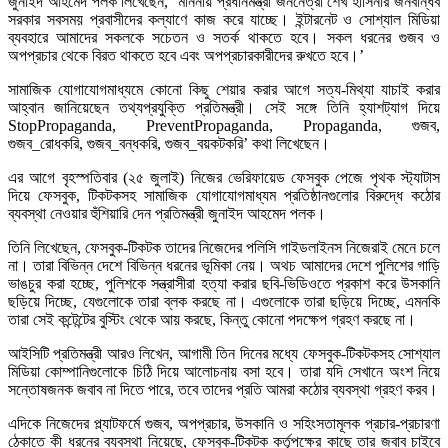
জুনাইদ আহমেদ পলক লিখেছেন, ‘মাননীয় প্রধানমন্ত্রী জননেত্রী শেখ হাসিনার জনবান্ধব
সরকার সবসময় প্রবাসীদের কল্যাণে কাজ করে যাচ্ছে। ইন্টারনেট ও সোশ্যাল মিডিয়া
ব্যবহারে আমাদের সকলকে সচেতন ও সতর্ক থাকতে হবে। সকল ধরনের গুজব ও
অপপ্রচার থেকে বিরত থাকতে হবে এবং অপপ্রচারকারীদের রুখতে হবে।’
সামাজিক যোগাযোগমাধ্যমে কোনো কিছু শেয়ার করার আগে সত্য-মিথ্যা যাচাই করার
আহ্বান জানিয়েছেন তথ্যপ্রযুক্তি প্রতিমন্ত্রী। সেই সঙ্গে তিনি হ্যাশট্যাগ দিয়ে
StopPropaganda, PreventPropaganda, Propaganda, গুজব,
গুজব_রোধকরি, গুজব_বন্ধকরি, গুজব_বয়কটকরি’ কথা লিখেছেন।
এর আগে বৃহস্পতিবার (২৫ জুলাই) নিজের ভেরিফায়েড ফেসবুক পেজে পৃথক স্ট্যাটাস
দিয়ে ফেসবুক, টিকটকসহ সামাজিক যোগাযোগমাধ্যম প্রতিষ্ঠানগুলোর বিরুদ্ধে কঠোর
ব্যবস্থা নেওয়ার হুঁশিয়ারি দেন প্রতিমন্ত্রী জুনাইদ আহমেদ পলক।
তিনি লিখেছেন, ফেসবুক-টিকটক তাদের নিজেদের পলিসি গাইডলাইনস নিজেরাই মেনে চলে
না। তারা বিভিন্ন দেশে বিভিন্ন ধরনের ভূমিকা নেয়। অথচ আমাদের দেশে পুলিশের গাড়ি
ভাঙচুর করা হচ্ছে, পুলিশকে সন্ত্রাসীরা হত্যা করার ছবি-ভিডিওতে প্রকাশ করে উসকানি
ছড়িয়ে দিচ্ছে, যেগুলোকে তারা ব্লক করছে না। এগুলোকে তারা ছড়িয়ে দিচ্ছে, এমনকি
তারা সেই কন্টেন্টের বুস্টিং থেকে আয় করছে, কিন্তু কোনো পদক্ষেপ গ্রহণ করছে না।
আইসিটি প্রতিমন্ত্রী আরও লিখেন, আগামী তিন দিনের মধ্যে ফেসবুক-টিকটকসহ সোশ্যাল
মিডিয়া কোম্পানিগুলোকে চিঠি দিয়ে আলোচনায় বসা হবে। তারা যদি সেখানে অংশ নিয়ে
সন্তোষজনক জবাব না দিতে পারে, তবে তাদের প্রতি আমরা কঠোর ব্যবস্থা গ্রহণ করব।
এদিকে নিজেদের প্ল্যাটফর্মে গুজব, অপপ্রচার, উসকানি ও সহিংসতামূলক প্রচার-প্রচারণা
ঠেকাতে কী ধরনের ব্যবস্থা নিয়েছে, ফেসবুক-টিকটক কর্তৃপক্ষের কাছে তার জবাব চাইবে