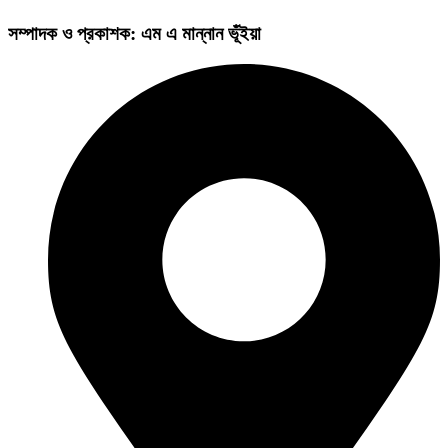
সম্পাদক ও প্রকাশক: এম এ মান্নান ভূঁইয়া