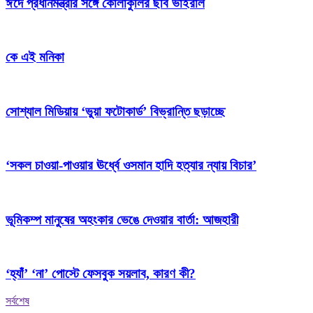
ঈদে প্রধানমন্ত্রীর সঙ্গে কোলাকুলির ছবি ভাইরাল
কে এই মনিকা
সোশ্যাল মিডিয়ায় ‘ভুয়া ফটোকার্ড’ বিভ্রান্তি ছড়াচ্ছে
‘সকল চাওয়া-পাওয়ার ঊর্ধ্বে ওসমান হাদি হত্যার ন্যায় বিচার’
ভূমিকম্প মানুষের অহংকার ভেঙে দেওয়ার বার্তা: আজহারী
‘হ্যাঁ’ ‘না’ পোস্টে ফেসবুক সয়লাব, কারণ কী?
সর্বশেষ