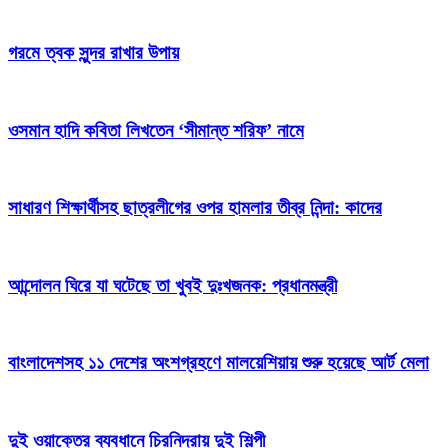
গরমে ত্বক সুন্দর রাখার উপায়
ওসমান হাদি কবিতা লিখতেন ‘সীমান্ত শরিফ’ নামে
সাধারণ শিক্ষার্থীসহ ছাত্রলীগের ওপর হামলার তীব্র নিন্দা: কাদের
আন্দোলন ঘিরে যা ঘটেছে তা খুবই দুঃখজনক: প্রধানমন্ত্রী
বাংলাদেশসহ ১১ দেশের অংশগ্রহণে মালয়েশিয়ায় শুরু হয়েছে আর্ট মেলা
দুই ওয়াক্তের ব্যবধানে চিরনিদ্রায় দুই শিল্পী