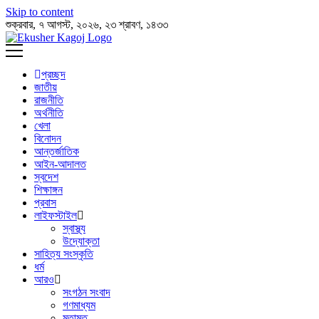
Skip to content
শুক্রবার, ৭ আগস্ট, ২০২৬, ২৩ শ্রাবণ, ১৪৩৩
প্রচ্ছদ
জাতীয়
রাজনীতি
অর্থনীতি
খেলা
বিনোদন
আন্তর্জাতিক
আইন-আদালত
স্বদেশ
শিক্ষাঙ্গন
প্রবাস
লাইফস্টাইল
স্বাস্থ্য
উদ্যোক্তা
সাহিত্য সংস্কৃতি
ধর্ম
আরও
সংগঠন সংবাদ
গণমাধ্যম
মতামত