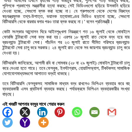
‘অথচ আমাদের এখানে র‌্যাবের গাড়ি ভাঙচুর করছে, পুলিশের গাড়ি ভাঙচুর করছে,
পুলিশকে প্রকাশ্যে সন্ত্রাসীরা হত্যা করছে; সেই ভিডিওগুলো ছড়িয়ে উসকানি ছড়িয়ে
দেওয়া হচ্ছে, সেগুলো ব্লক করা হচ্ছে না। যে গ্রুপগুলো থেকে দেশের বিরুদ্ধে
ষড়যন্ত্রমূলক তথ্য-উপাত্ত, ভয়ানক হত্যাকাণ্ডের ভিডিও ছড়ানো হচ্ছে, সেগুলো
বিটিআরসি থেকে বারবার বলার পরও তারা ব্লক করছে না।’ বলেন প্রতিমন্ত্রী।
কোটা সংস্কার আন্দোলন ঘিরে আইনশৃঙ্খলা নিয়ন্ত্রণে গত ১৬ জুলাই থেকে মোবাইলে
ফোরজি ইন্টারনেট সেবা বন্ধ করা হয়। এরপর ১৮ জুলাই রাত থেকে বন্ধ হয়ে যায়
ব্রডব্যান্ড ইন্টারনেট সেবা। পাঁচদিন পর ২৩ জুলাই রাতে সীমিত পরিসরে ব্রডব্যান্ড
ইন্টারনেট সেবা চালু করে সরকার। ২৪ জুলাই রাত থেকে সব জায়গায় ব্রডব্যান্ড চালু করে
দেওয়া হয়।
বিটিআরসি জানিয়েছে, আগামী রবি বা সোমবার (২৮ বা ২৯ জুলাই) মোবাইল ইন্টারনেট চালু
করে দেওয়া হতে পারে। তবে ফেসবুক, ইনস্টাগ্রাম, হোয়াটসঅ্যাপ, টিকটকসহ সামাজিক
যোগাযোগমাধ্যমগুলো আপাতত বন্ধই থাকছে।
তবে বিটিআরসি ফেসবুকসহ সামাজিক মাধ্যম বন্ধ রাখলেও ভিপিএন ব্যবহার করে বহু
ব্যবহারকারী এসব প্ল্যাটফর্ম ব্যবহার করছে। পর্যায়ক্রমে ভিপিএন ব্যবহারকারীর সংখ্যা
বাড়ছে।
এই খবরটি আপনার বন্ধুর সাথে শেয়ার করুন