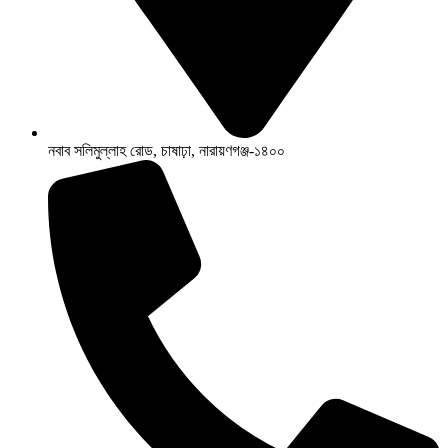
নবাব সলিমুল্লাহ রোড, চাষাঢ়া, নারায়ণগঞ্জ-১৪০০