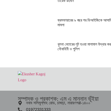
তারেক রহমান
ক্রসফায়ারের ৯ বছর পর ডিআইজিকে আসাম
মামলা
খুলনা বেতারের লুট হওয়া মালামাল উদ্ধার ক
নৌবাহিনী ও পুলিশ
সম্পাদক ও প্রকাশক: এম এ মান্নান ভূঁইয়া
নবাব সলিমুল্লাহ রোড, চাষাঢ়া, নারায়ণগঞ্জ-১৪০০
01972331333