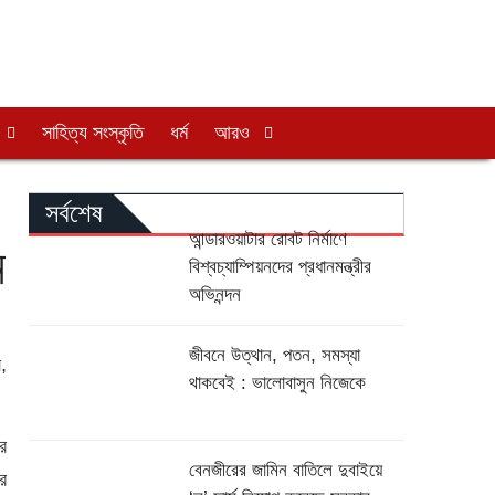
সাহিত্য সংস্কৃতি
ধর্ম
আরও
সর্বশেষ
আন্ডারওয়াটার রোবট নির্মাণে
ন
বিশ্বচ্যাম্পিয়নদের প্রধানমন্ত্রীর
অভিনন্দন
জীবনে উত্থান, পতন, সমস্যা
,
থাকবেই : ভালোবাসুন নিজেকে
র
বেনজীরের জামিন বাতিলে দুবাইয়ে
র