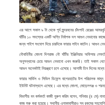
এর আগে সকাল ৯ টা থেকে পূর্ব সুন্দরবনের চাঁদপাই রেঞ্জের আম
ঘাঁটির ১০ সদস্যের একটি অগ্নি নির্বাপক দল আগুন নেভানোর কাজ
জন্য পাইপ সংযোগ দিয়ে চারদিকে ফায়ার লাইন কাটেন। আগুন নে
নৌবাহিনীর মোংলা দিগরাজ নৌ ঘাঁটির ইঞ্জিনিয়ার অফিসার লেফ
অনুসন্ধানের চেয়ে আগুন নেভানো এখন জরুরি। তাই সকাল থেকেই
আগুন অনেকটাই নিয়ন্ত্রণে চলে এসেছে। আগামী তিন দিনের মধ্যে প
ফায়ার সার্ভিস ও সিভিল ডিফেন্স বাগেরহাটের উপ পরিচালক মামু
ইউনিট ঘটনাস্থলে এসেছে। এর মধ্যে মোংলা, মোড়েলগঞ্জ ও শরনখোল
বিভাগীয় বন কর্মকর্তা কাজী নুরুল করিম বলেন, শনিবার (৪ মে) 
কাজ শুরু করা হয়েছে। স্থানীয় এলাকাবাসীরাও সব রকমের সহযো