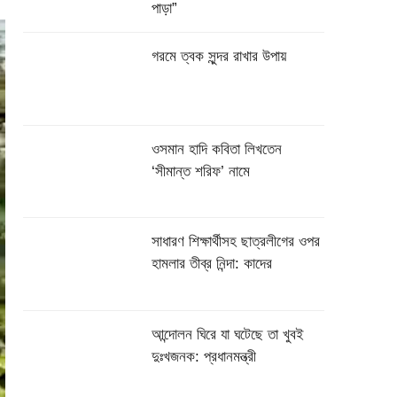
পাড়া”
গরমে ত্বক সুন্দর রাখার উপায়
ওসমান হাদি কবিতা লিখতেন
‘সীমান্ত শরিফ’ নামে
সাধারণ শিক্ষার্থীসহ ছাত্রলীগের ওপর
হামলার তীব্র নিন্দা: কাদের
আন্দোলন ঘিরে যা ঘটেছে তা খুবই
দুঃখজনক: প্রধানমন্ত্রী