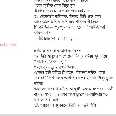
‘আত্মবিশ্বাস থাকলে মেয়েরা সব পারবে’
গরমে স্বস্তি দেবে লিচুর জুস
কীভাবে সাজাবেন আপনার প্রি-ব্রাইডাল
৪৫ সেকেন্ডেই বাজিমাত, ফিফার ভিডিওতে নোরা
আজ আন্তর্জাতিক জাতিসংঘ শান্তিরক্ষী দিবস
সিআইডির ভারপ্রাপ্ত প্রধান হলেন ডিআইজি আলি
আকবর খান
সর্বোচ্চ পঠিত
দর্শক আলাদাভাবে আমাকে চেনেন
শ্রমজীবী মানুষের পাশে ঠান্ডা বিশুদ্ধ পানীয় জুস নিয়ে
“আমাদের মিশন পাড়া”
গরমে ত্বক সুন্দর রাখার উপায়
ওসমান হাদি কবিতা লিখতেন ‘সীমান্ত শরিফ’ নামে
সাধারণ শিক্ষার্থীসহ ছাত্রলীগের ওপর হামলার তীব্র নিন্দা:
কাদের
আন্দোলন ঘিরে যা ঘটেছে তা খুবই দুঃখজনক: প্রধানমন্ত্রী
বাংলাদেশসহ ১১ দেশের অংশগ্রহণে মালয়েশিয়ায় শুরু
হয়েছে আর্ট মেলা
দুই ওয়াক্তের ব্যবধানে চিরনিদ্রায় দুই শিল্পী