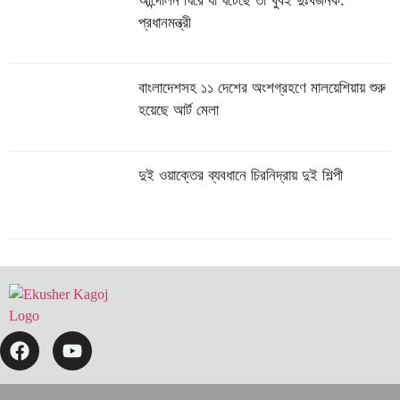
আন্দোলন ঘিরে যা ঘটেছে তা খুবই দুঃখজনক:
প্রধানমন্ত্রী
বাংলাদেশসহ ১১ দেশের অংশগ্রহণে মালয়েশিয়ায় শুরু
হয়েছে আর্ট মেলা
দুই ওয়াক্তের ব্যবধানে চিরনিদ্রায় দুই শিল্পী