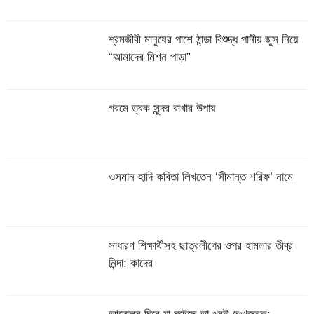
শ্রমজীবী মানুষের পাশে ঠান্ডা বিশুদ্ধ পানীয় জুস নিয়ে
“আমাদের মিশন পাড়া”
গরমে ত্বক সুন্দর রাখার উপায়
ওসমান হাদি কবিতা লিখতেন ‘সীমান্ত শরিফ’ নামে
সাধারণ শিক্ষার্থীসহ ছাত্রলীগের ওপর হামলার তীব্র
নিন্দা: কাদের