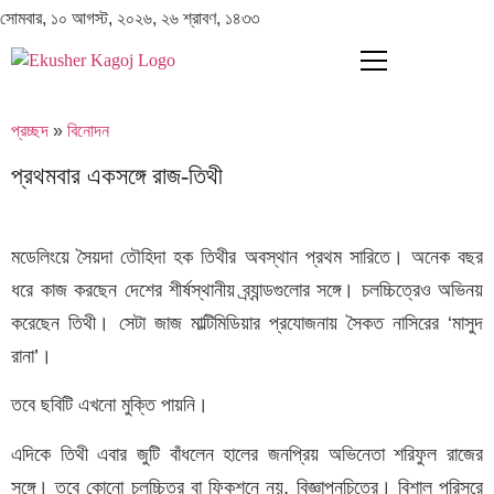
সোমবার, ১০ আগস্ট, ২০২৬, ২৬ শ্রাবণ, ১৪৩৩
প্রচ্ছদ
»
বিনোদন
প্রথমবার একসঙ্গে রাজ-তিথী
মডেলিংয়ে সৈয়দা তৌহিদা হক তিথীর অবস্থান প্রথম সারিতে। অনেক বছর
ধরে কাজ করছেন দেশের শীর্ষস্থানীয় ব্র্যান্ডগুলোর সঙ্গে। চলচ্চিত্রেও অভিনয়
করেছেন তিথী। সেটা জাজ মাল্টিমিডিয়ার প্রযোজনায় সৈকত নাসিরের ‘মাসুদ
রানা’।
তবে ছবিটি এখনো মুক্তি পায়নি।
এদিকে তিথী এবার জুটি বাঁধলেন হালের জনপ্রিয় অভিনেতা শরিফুল রাজের
সঙ্গে। তবে কোনো চলচ্চিত্র বা ফিকশনে নয়, বিজ্ঞাপনচিত্রে। বিশাল পরিসরে