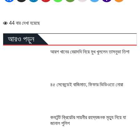
44 বার দেখা হয়েছে
আরও পড়ুন
আরশ খানের বেয়াদবি নিয়ে মুখ খুললেন তাসনুভা তিশা
৪৫ সেকেন্ডেই বাজিমাত, ফিফার ভিডিওতে নোরা
কনটেন্ট ক্রিয়েটর সায়নীর রহস্যজনক মৃত্যু নিয়ে যা
জানাল পুলিশ