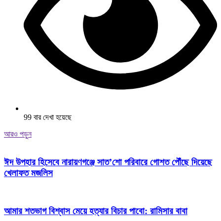
99 বার দেখা হয়েছে
আরও পড়ুন
ঈদ উপহার হিসেবে নারায়ণগঞ্জে সাত’শো পরিবারে গোশত পৌঁছে দিয়েছে
খেলাফত মজলিস
আমার শতভাগ বিশ্বাস মেয়ে হত্যার বিচার পাবো: রামিসার বাবা