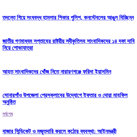
তদন্তে গিয়ে সংঘবদ্ধ হামলার শিকার পুলিশ, কনস্টেবলের আঙুল বিচ্ছিন্ন
জাতীয় গণমাধ্যম সপ্তাহের রাষ্ট্রীয় স্বীকৃতিসহ সাংবাদিকদের ১৪ দফা দাবি
নিয়ে শোভাযাত্রা
আহত সাংবাদিকদের খোঁজ নিতে নারায়ণগঞ্জে ফরিদা ইয়াসমিন
সোনারগাঁও উপজেলা প্রেসক্লাবের উদ্যোগে ইফতার ও দোয়া মাহফিল
অনুষ্ঠিত
সর্বশেষ
বাজার সিন্ডিকেট ও মজুতদারি করলে কঠোর ব্যবস্থা: আইনমন্ত্রী