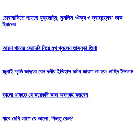
চোরাবালিতে পড়েছে যুক্তরাষ্ট্র, মুসলিম ‘ঐক্য ও ভ্রাতৃত্বের’ ডাক
ইরানের
আরশ খানের বেয়াদবি নিয়ে মুখ খুললেন তাসনুভা তিশা
জুলাই স্মৃতি জাদুঘর যেন দলীয় ইতিহাস চর্চার জায়গা না হয়: নাহিদ ইসলাম
ভালো থাকতে যে কয়েকটি কাজ অবশ্যই করবেন
যারে দেখি লাগে যে ভালো, কিন্তু কেন?