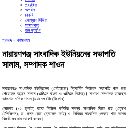
প্রযুক্তি
অপরাধ
চাকরি
সোশ্যাল মিডিয়া
সাক্ষাৎকার
জন দুর্ভোগ
প্রচ্ছদ
»
গণমাধ্যম
নারায়ণগঞ্জ সাংবাদিক ইউনিয়নের সভাপতি
সালাম, সম্পাদক শাওন
নারায়ণগঞ্জ সাংবাদিক ইউনিয়নের (এনইউজে) দ্বিবার্ষিক নির্বাচনে সভাপতি পদে জয়
পেয়েছেন আব্দুস সালাম (এটিএন বাংলা ও এটিএন নিউজ)। সাধারণ সম্পাদক হয়েছেন
আহসান সাদিক শাওন (চ্যানেল টোয়েন্টিফোর)।
সোমবার (১৫ জুলাই) রাতে নির্বাচন কমিটির সদস্য সাংবাদিক বিমল রায় (একুশে
টেলিভিশন), ড. রুমন রেজা (চ্যানেল আই) ও সিনিয়র সাংবাদিক খন্দকার শাহ আলম
বিজয়ীদের নাম ঘোষণা করেন।