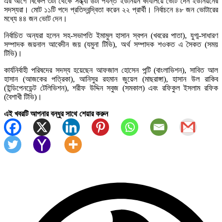
এর আগে বিকেল ৩টা থেকে সন্ধ্যা ৬টা পর্যন্ত ইউনিয়ন কার্যালয়ে ভোট দেন ইউনিয়নের
সদস্যরা। মোট ১১টি পদে প্রতিদ্বন্দ্বিতা করেন ২২ প্রার্থী। নির্বাচনে ৪৮ জন ভোটারের
মধ্যে ৪৪ জন ভোট দেন।
নির্বাচিত অন্যরা হলেন সহ-সভাপতি ইমামুল হাসান স্বপন (খবরের পাতা), যুগ্ম-সাধারণ
সম্পাদক জয়নাল আবেদীন জয় (যমুনা টিভি), অর্থ সম্পাদক শওকত এ সৈকত (সময়
টিভি)।
কার্যনির্বাহী পরিষদের সদস্য হয়েছেন আফজাল হোসেন পন্টি (বাংলাভিশন), সাবিত আল
হাসান (আজকের পত্রিকা), আনিসুর রহমান জুয়েল (মাছরাঙ্গা), হাসান উল রাকিব
(ইন্ডিপেনডেন্ট টেলিভিশন), শরীফ উদ্দিন সবুজ (সমকাল) এবং রফিকুল ইসলাম রফিক
(বৈশাখী টিভি)।
এই খবরটি আপনার বন্ধুর সাথে শেয়ার করুন