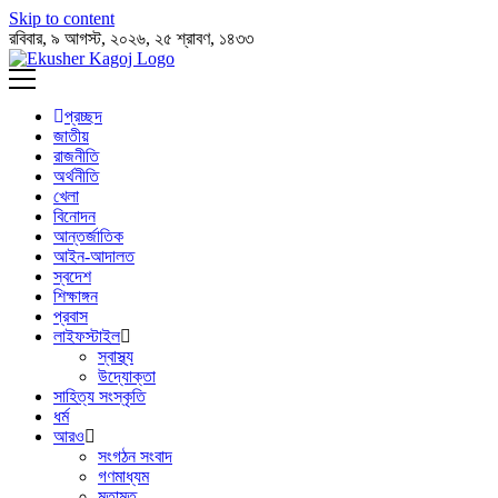
Skip to content
রবিবার, ৯ আগস্ট, ২০২৬, ২৫ শ্রাবণ, ১৪৩৩
প্রচ্ছদ
জাতীয়
রাজনীতি
অর্থনীতি
খেলা
বিনোদন
আন্তর্জাতিক
আইন-আদালত
স্বদেশ
শিক্ষাঙ্গন
প্রবাস
লাইফস্টাইল
স্বাস্থ্য
উদ্যোক্তা
সাহিত্য সংস্কৃতি
ধর্ম
আরও
সংগঠন সংবাদ
গণমাধ্যম
মতামত