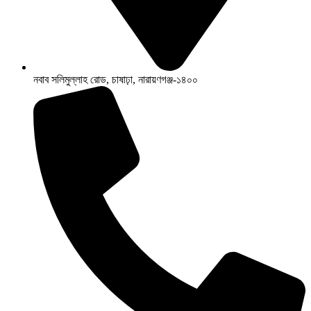
নবাব সলিমুল্লাহ রোড, চাষাঢ়া, নারায়ণগঞ্জ-১৪০০