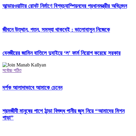
আন্ডারওয়াটার রোবট নির্মাণে বিশ্বচ্যাম্পিয়নদের প্রধানমন্ত্রীর অভিনন্দন
জীবনে উত্থান, পতন, সমস্যা থাকবেই : ভালোবাসুন নিজেকে
বেনজীরের জামিন বাতিলে দুবাইয়ে ‌‘ল’ ফার্ম নিয়োগ করেছে সরকার
সর্বোচ্চ পঠিত
দর্শক আলাদাভাবে আমাকে চেনেন
শ্রমজীবী মানুষের পাশে ঠান্ডা বিশুদ্ধ পানীয় জুস নিয়ে “আমাদের মিশন
পাড়া”