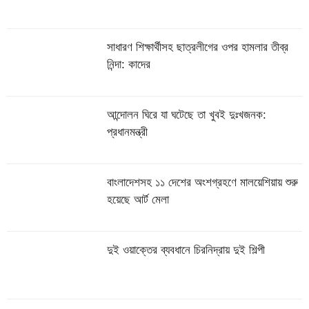
সাধারণ শিক্ষার্থীসহ ছাত্রলীগের ওপর হামলার তীব্র
নিন্দা: কাদের
আন্দোলন ঘিরে যা ঘটেছে তা খুবই দুঃখজনক:
প্রধানমন্ত্রী
বাংলাদেশসহ ১১ দেশের অংশগ্রহণে মালয়েশিয়ায় শুরু
হয়েছে আর্ট মেলা
দুই ওয়াক্তের ব্যবধানে চিরনিদ্রায় দুই শিল্পী