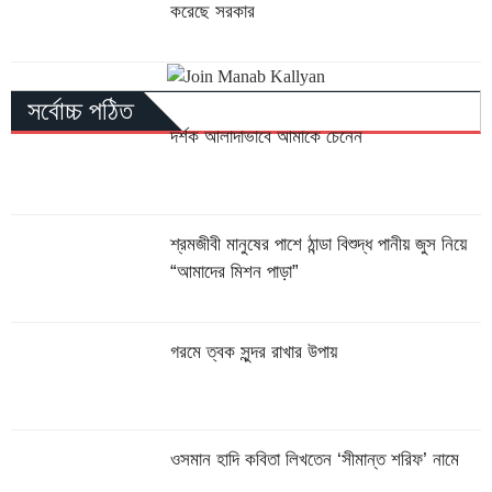
করেছে সরকার
সর্বোচ্চ পঠিত
দর্শক আলাদাভাবে আমাকে চেনেন
শ্রমজীবী মানুষের পাশে ঠান্ডা বিশুদ্ধ পানীয় জুস নিয়ে
“আমাদের মিশন পাড়া”
গরমে ত্বক সুন্দর রাখার উপায়
ওসমান হাদি কবিতা লিখতেন ‘সীমান্ত শরিফ’ নামে