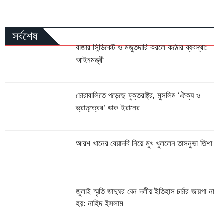
সর্বশেষ
বাজার সিন্ডিকেট ও মজুতদারি করলে কঠোর ব্যবস্থা:
আইনমন্ত্রী
চোরাবালিতে পড়েছে যুক্তরাষ্ট্র, মুসলিম ‘ঐক্য ও
ভ্রাতৃত্বের’ ডাক ইরানের
আরশ খানের বেয়াদবি নিয়ে মুখ খুললেন তাসনুভা তিশা
জুলাই স্মৃতি জাদুঘর যেন দলীয় ইতিহাস চর্চার জায়গা না
হয়: নাহিদ ইসলাম