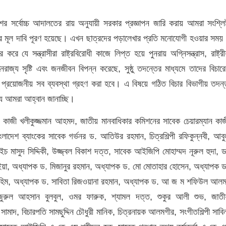
র সর্বোচ্চ আদালতের রায় অনুযায়ী সরকার প্রজ্ঞাপন জারি করায় আমরা সংশ্লিষ্
ের মূল দাবি পূরণ হয়েছে। এখন ছাত্রদের পড়ালেখার প্রতি মনোযোগী হওয়ার সময়
যে সন্ত্রাসীরা রাষ্ট্রবিরোধী কাজে লিপ্ত হয়ে পুনরায় অগ্নিসন্ত্রাস, রাষ্ট্রী
ৈরাজ্য সৃষ্টি এবং জনজীবন বিপন্ন করেছে, সুষ্ঠু তদন্তের মাধ্যমে তাদের বিচারে
 প্রয়োজনীয় সব ব্যবস্থা গ্রহণ করা হবে। এ বিষয়ে গঠিত বিচার বিভাগীয় তদন্
্য আমরা আহ্বান জানাচ্ছি।
বিদ কাজী খলীকুজ্জমান আহমদ, জাতীয় মানবাধিকার কমিশনের সাবেক চেয়ারম্যান কাজ
বাংলাদেশ ব্যাংকের সাবেক গর্ভনর ড. আতিউর রহমান, চিত্রশিল্পী রফিকুন্নবী, আবু
মাসুদ সিদ্দিকী, উজ্জ্বল বিকাশ দত্ত, সাবেক আইজিপি মোহাম্মদ নূরুল হুদা, ড
ভূইয়া, অধ্যাপক ড. মিজানুর রহমান, অধ্যাপক ড. মো মোতাহার হোসেন, অধ্যাপক ড
ুর রহিম, অধ্যাপক ড. সাবিতা রিজওয়ানা রহমান, অধ্যাপক ড. আ জ ম শফিউল আলম
ুরুল আহসান বুলবুল, ওমর ফারুক, শ্যামল দত্ত, শুকুর আলী শুভ, জাতী
সামাদ, বিচারপতি সামছুদ্দিন চৌধুরী মানিক, চিত্রনায়ক আলমগীর, সংগীতশিল্পী সাবি