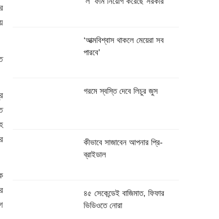
‌‘ল’ ফার্ম নিয়োগ করেছে সরকার
র
ে
‘আত্মবিশ্বাস থাকলে মেয়েরা সব
পারবে’
ত
গরমে স্বস্তি দেবে লিচুর জুস
র
িত
হ
র
কীভাবে সাজাবেন আপনার প্রি-
ব্রাইডাল
ক
র
৪৫ সেকেন্ডেই বাজিমাত, ফিফার
গ
ভিডিওতে নোরা