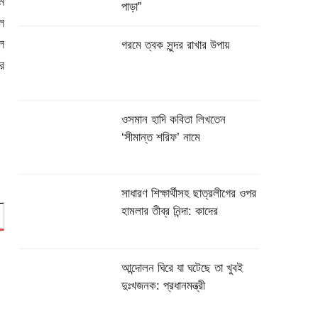
ম
পাড়া”
ল
ল
গরমে ত্বক সুন্দর রাখার উপায়
র
ওসমান হাদি কবিতা লিখতেন
‘সীমান্ত শরিফ’ নামে
সাধারণ শিক্ষার্থীসহ ছাত্রলীগের ওপর
হামলার তীব্র নিন্দা: কাদের
আন্দোলন ঘিরে যা ঘটেছে তা খুবই
দুঃখজনক: প্রধানমন্ত্রী