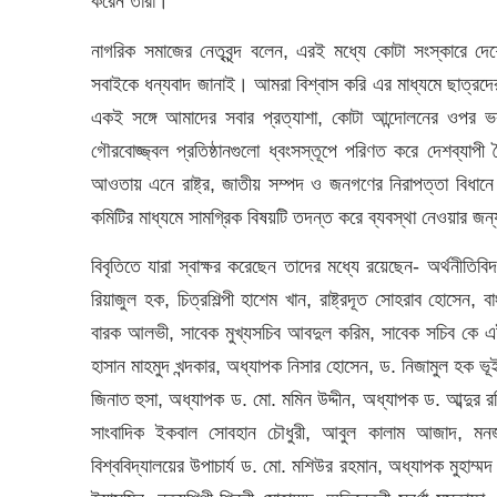
করেন তারা।
নাগরিক সমাজের নেতৃবৃন্দ বলেন, এরই মধ্যে কোটা সংস্কারে দেশে
সবাইকে ধন্যবাদ জানাই। আমরা বিশ্বাস করি এর মাধ্যমে ছাত্রদ
একই সঙ্গে আমাদের সবার প্রত্যাশা, কোটা আন্দোলনের ওপর ভর করে 
গৌরবোজ্জ্বল প্রতিষ্ঠানগুলো ধ্বংসস্তূপে পরিণত করে দেশব্যাপী ন
আওতায় এনে রাষ্ট্র, জাতীয় সম্পদ ও জনগণের নিরাপত্তা বিধানে
কমিটির মাধ্যমে সামগ্রিক বিষয়টি তদন্ত করে ব্যবস্থা নেওয়ার জন
বিবৃতিতে যারা স্বাক্ষর করেছেন তাদের মধ্যে রয়েছেন- অর্থনীতি
রিয়াজুল হক, চিত্রশিল্পী হাশেম খান, রাষ্ট্রদূত সোহরাব হোসেন, 
বারক আলভী, সাবেক মুখ্যসচিব আবদুল করিম, সাবেক সচিব কে এইচ 
হাসান মাহমুদ খন্দকার, অধ্যাপক নিসার হোসেন, ড. নিজামুল হক 
জিনাত হুসা, অধ্যাপক ড. মো. মমিন উদ্দীন, অধ্যাপক ড. আব্দ
সাংবাদিক ইকবাল সোবহান চৌধুরী, আবুল কালাম আজাদ, মনজ
বিশ্ববিদ্যালয়ের উপাচার্য ড. মো. মশিউর রহমান, অধ্যাপক মুহাম্মদ 