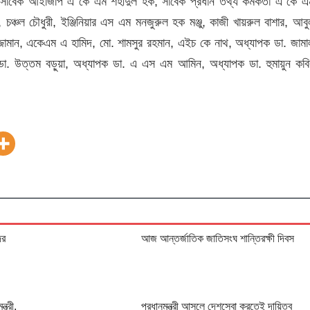
্তাফা, সাবেক আইজিপি এ কে এম শহীদুল হক, সাবেক প্রধান তথ্য কর্মকর্তা এ কে এ
, চঞ্চল চৌধুরী, ইঞ্জিনিয়ার এস এম মনজুরুল হক মঞ্জু, কাজী খায়রুল বাশার, আবু
ুজ্জামান, একেএম এ হামিদ, মো. শামসুর রহমান, এইচ কে নাথ, অধ্যাপক ডা. জামা
ক ডা. উত্তম বড়ুয়া, অধ্যাপক ডা. এ এস এম আমিন, অধ্যাপক ডা. হুমায়ুন কবি
ের
আজ আন্তর্জাতিক জাতিসংঘ শান্তিরক্ষী দিবস
ত্রী,
প্রধানমন্ত্রী আসলে দেশসেবা করতেই দায়িত্ব