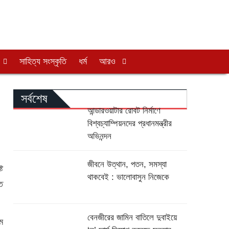
সাহিত্য সংস্কৃতি
ধর্ম
আরও
সর্বশেষ
আন্ডারওয়াটার রোবট নির্মাণে
বিশ্বচ্যাম্পিয়নদের প্রধানমন্ত্রীর
অভিনন্দন
জীবনে উত্থান, পতন, সমস্যা
্ট
থাকবেই : ভালোবাসুন নিজেকে
তে
বেনজীরের জামিন বাতিলে দুবাইয়ে
রম