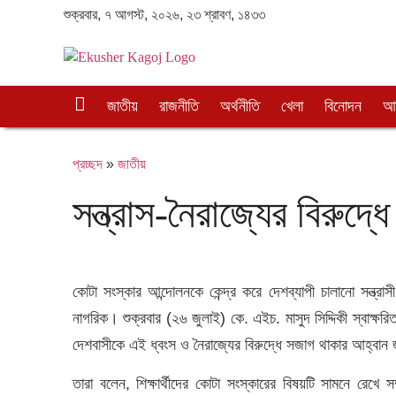
শুক্রবার, ৭ আগস্ট, ২০২৬, ২৩ শ্রাবণ, ১৪৩৩
প্র
জাতীয়
রাজনীতি
অর্থনীতি
খেলা
বিনোদন
আন
চ্ছ
দ
প্রচ্ছদ
»
জাতীয়
সন্ত্রাস-নৈরাজ্যের বিরুদ্ধ
কোটা সংস্কার আন্দোলনকে কেন্দ্র করে দেশব্যাপী চালানো সন্ত্রাসী
নাগরিক। শুক্রবার (২৬ জুলাই) কে. এইচ. মাসুদ সিদ্দিকী স্বাক্ষরিত
দেশবাসীকে এই ধ্বংস ও নৈরাজ্যের বিরুদ্ধে সজাগ থাকার আহ্বান
তারা বলেন, শিক্ষার্থীদের কোটা সংস্কারের বিষয়টি সামনে রেখে সম্প