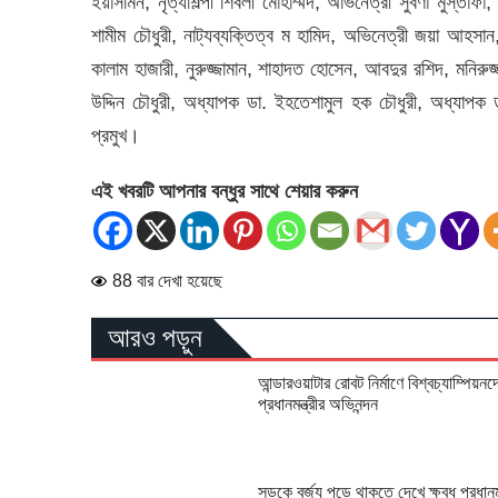
ইয়াসমিন, নৃত্যশিল্পী শিবলী মোহাম্মদ, অভিনেত্রী সুবর্ণা মুস
শামীম চৌধুরী, নাট্যব্যক্তিত্ব ম হামিদ, অভিনেত্রী জয়া আহসান
কালাম হাজারী, নুরুজ্জামান, শাহাদত হোসেন, আবদুর রশিদ, মনির
উদ্দিন চৌধুরী, অধ্যাপক ডা. ইহতেশামুল হক চৌধুরী, অধ্যাপ
প্রমুখ।
এই খবরটি আপনার বন্ধুর সাথে শেয়ার করুন
88 বার দেখা হয়েছে
আরও পড়ুন
আন্ডারওয়াটার রোবট নির্মাণে বিশ্বচ্যাম্পিয়নদ
প্রধানমন্ত্রীর অভিনন্দন
সড়কে বর্জ্য পড়ে থাকতে দেখে ক্ষুব্ধ প্রধানমন্