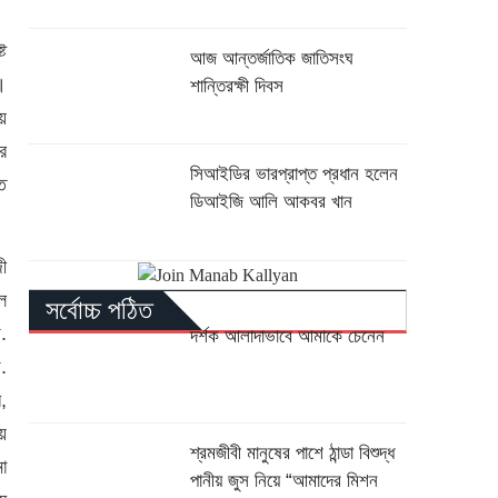
ট
আজ আন্তর্জাতিক জাতিসংঘ
।
শান্তিরক্ষী দিবস
য়
র
সিআইডির ভারপ্রাপ্ত প্রধান হলেন
ত
ডিআইজি আলি আকবর খান
ী
ল
সর্বোচ্চ পঠিত
.
দর্শক আলাদাভাবে আমাকে চেনেন
.
,
য়
শ্রমজীবী মানুষের পাশে ঠান্ডা বিশুদ্ধ
না
পানীয় জুস নিয়ে “আমাদের মিশন