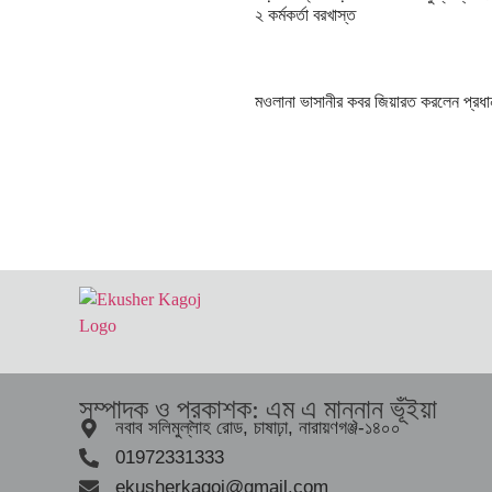
২ কর্মকর্তা বরখাস্ত
মওলানা ভাসানীর কবর জিয়ারত করলেন প্রধানম
সম্পাদক ও প্রকাশক: এম এ মান্নান ভূঁইয়া
নবাব সলিমুল্লাহ রোড, চাষাঢ়া, নারায়ণগঞ্জ-১৪০০
01972331333
ekusherkagoj@gmail.com