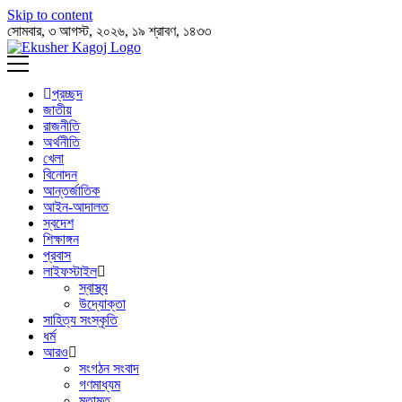
Skip to content
সোমবার, ৩ আগস্ট, ২০২৬, ১৯ শ্রাবণ, ১৪৩৩
প্রচ্ছদ
জাতীয়
রাজনীতি
অর্থনীতি
খেলা
বিনোদন
আন্তর্জাতিক
আইন-আদালত
স্বদেশ
শিক্ষাঙ্গন
প্রবাস
লাইফস্টাইল
স্বাস্থ্য
উদ্যোক্তা
সাহিত্য সংস্কৃতি
ধর্ম
আরও
সংগঠন সংবাদ
গণমাধ্যম
মতামত