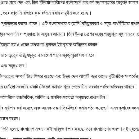
ার ওপর জোর দেন এবং চীনা বিনিয়োগকারীদের বাংলাদেশে কারখানা স্থানান্তরের আহ্বান জানা
তবে রপ্তানি বাজারে ক্রমবর্ধমান বাধার সম্মুখীন হতে হচ্ছে।
স্থানান্তর করতে পারেন। এটি বাংলাদেশকে রপ্তানি বৈচিত্র্যকরণ ও সবুজ অর্থনীতিতে রূপ
র আমদানি সম্প্রসারণের আহ্বান জানান। তিনি উভয় দেশের মধ্যে প্রযুক্তি স্থানান্তর, দুর
রাষ্ট্রদূত ইয়াও ওয়েন অধ্যাপক মুহাম্মদ ইউনূসকে অভিনন্দন জানান।
র নেতৃত্বে দারিদ্র্যমুক্ত বাংলাদেশ গড়ার স্বপ্নপূরণ সফল হবে।
ল এবং সমৃদ্ধ হবে।
শীদারত্বের সম্পর্ক উচ্চ শিখরে রয়েছে এবং উভয় দেশ আগামী বছর তাদের কূটনৈতিক সম্পর্
মে রোহিঙ্গা সংকটের একটি টেকসই সমাধান খুঁজে পেতে চীনা সরকার প্রতিশ্রুতিবদ্ধ থাকবে।
জনগোষ্ঠীকে রাজনৈতিক, আর্থিক ও মানবিক সহায়তা অব্যাহত রাখবে চীন।
সেন্টার স্থাপন করা হয়েছে এবং অনেক তরুণ ত্রি-জিরো ক্লাব গঠন করেছে। এসব ক্লাবের সদস্যরা
ত্বারোপ করেন।
ন। তিনি বলেন, বাংলাদেশ এখন একটা সন্ধিক্ষণ পার করছে, তবে বাংলাদেশের জনগণ এই চ্যলে