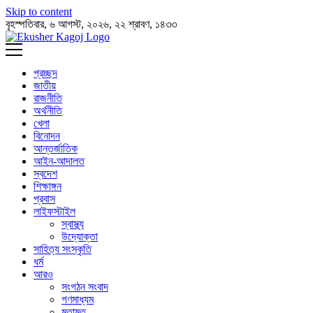
Skip to content
বৃহস্পতিবার, ৬ আগস্ট, ২০২৬, ২২ শ্রাবণ, ১৪৩৩
প্রচ্ছদ
জাতীয়
রাজনীতি
অর্থনীতি
খেলা
বিনোদন
আন্তর্জাতিক
আইন-আদালত
স্বদেশ
শিক্ষাঙ্গন
প্রবাস
লাইফস্টাইল
স্বাস্থ্য
উদ্যোক্তা
সাহিত্য সংস্কৃতি
ধর্ম
আরও
সংগঠন সংবাদ
গণমাধ্যম
মতামত