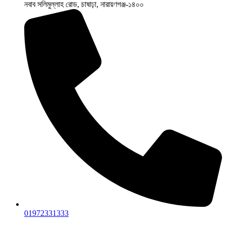
নবাব সলিমুল্লাহ রোড, চাষাঢ়া, নারায়ণগঞ্জ-১৪০০
01972331333