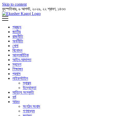
Skip to content
বৃহস্পতিবার, ৬ আগস্ট, ২০২৬, ২২ শ্রাবণ, ১৪৩৩
প্রচ্ছদ
জাতীয়
রাজনীতি
অর্থনীতি
খেলা
বিনোদন
আন্তর্জাতিক
আইন-আদালত
স্বদেশ
শিক্ষাঙ্গন
প্রবাস
লাইফস্টাইল
স্বাস্থ্য
উদ্যোক্তা
সাহিত্য সংস্কৃতি
ধর্ম
আরও
সংগঠন সংবাদ
গণমাধ্যম
মতামত