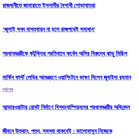
রাজধানীতে জামায়াতে ইসলামীর বৈশাখী শোভাযাত্রা
‘জুলাই সনদ বাস্তবায়ন না হলে রাজপথেই সমাধান’
প্রধানমন্ত্রীকে কটূক্তির প্রতিবাদে কর্নেল অলির বিরুদ্ধে ঝাড়ু মিছিল
মার্কিন ফার্স্ট লেডির আমন্ত্রণে ওয়াশিংটনে ভাষণ দিলেন জুবাইদা রহমান
সর্বশেষ
আন্ডারওয়াটার রোবট নির্মাণে বিশ্বচ্যাম্পিয়নদের প্রধানমন্ত্রীর অভিনন্দন
জীবনে উত্থান, পতন, সমস্যা থাকবেই : ভালোবাসুন নিজেকে