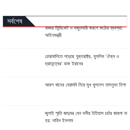
সর্বশেষ
বাজার সিন্ডিকেট ও মজুতদারি করলে কঠোর ব্যবস্থা:
আইনমন্ত্রী
চোরাবালিতে পড়েছে যুক্তরাষ্ট্র, মুসলিম ‘ঐক্য ও
ভ্রাতৃত্বের’ ডাক ইরানের
আরশ খানের বেয়াদবি নিয়ে মুখ খুললেন তাসনুভা তিশা
জুলাই স্মৃতি জাদুঘর যেন দলীয় ইতিহাস চর্চার জায়গা না
হয়: নাহিদ ইসলাম