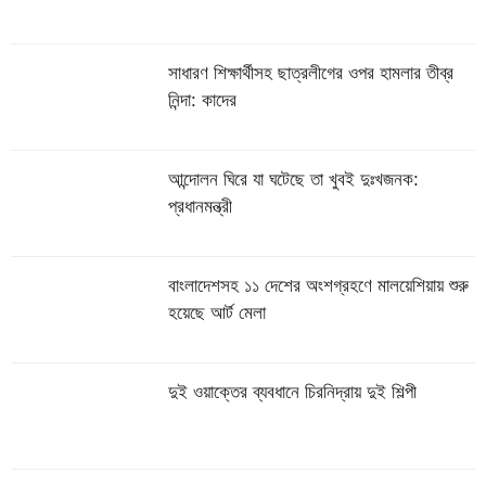
সাধারণ শিক্ষার্থীসহ ছাত্রলীগের ওপর হামলার তীব্র
নিন্দা: কাদের
আন্দোলন ঘিরে যা ঘটেছে তা খুবই দুঃখজনক:
প্রধানমন্ত্রী
বাংলাদেশসহ ১১ দেশের অংশগ্রহণে মালয়েশিয়ায় শুরু
হয়েছে আর্ট মেলা
দুই ওয়াক্তের ব্যবধানে চিরনিদ্রায় দুই শিল্পী