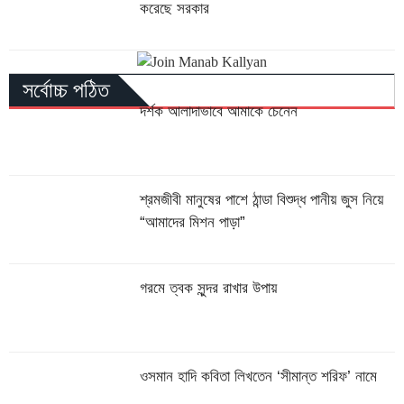
করেছে সরকার
সর্বোচ্চ পঠিত
দর্শক আলাদাভাবে আমাকে চেনেন
শ্রমজীবী মানুষের পাশে ঠান্ডা বিশুদ্ধ পানীয় জুস নিয়ে
“আমাদের মিশন পাড়া”
গরমে ত্বক সুন্দর রাখার উপায়
ওসমান হাদি কবিতা লিখতেন ‘সীমান্ত শরিফ’ নামে