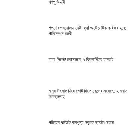
গণপূর্তমন্ত্রী
শপথের প্রয়োজন নেই, হ্যাঁ অটোমেটিক কার্যকর হবে:
পানিসম্পদ মন্ত্রী
ঢাকা-সিলেট মহাসড়কে ৭ কিলোমিটার যানজট
মানুষ উৎসাহ নিয়ে ভোট দিতে কেন্দ্রে এসেছে: হাসনাত
আবদুল্লাহ
পরিবহন ধর্মঘটে যানশূন্য সড়কে দুর্ভোগ চরমে