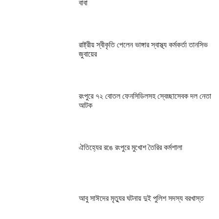
বাবা
রাষ্ট্রীয় স্বীকৃতি পেলেন ভাঙ্গার স্বাস্থ্য কর্মকর্তা তানসিভ
জুবায়ের
রংপুরে ৭২ বোতল ফেনসিডিলসহ স্বেচ্ছাসেবক দল নেতা
আটক
ঐতিহ্যের রঙে রংপুরে মুখোশ তৈরির কর্মশালা
আবু সাঈদের মৃত্যুর ঘটনায় দুই পুলিশ সদস্য বরখাস্ত