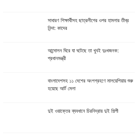
সাধারণ শিক্ষার্থীসহ ছাত্রলীগের ওপর হামলার তীব্র
নিন্দা: কাদের
আন্দোলন ঘিরে যা ঘটেছে তা খুবই দুঃখজনক:
প্রধানমন্ত্রী
বাংলাদেশসহ ১১ দেশের অংশগ্রহণে মালয়েশিয়ায় শুরু
হয়েছে আর্ট মেলা
দুই ওয়াক্তের ব্যবধানে চিরনিদ্রায় দুই শিল্পী