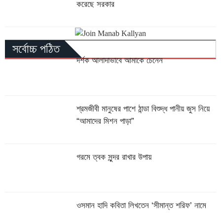
করেছে সরকার
সর্বোচ্চ পঠিত
দর্শক আলাদাভাবে আমাকে চেনেন
শ্রমজীবী মানুষের পাশে ঠান্ডা বিশুদ্ধ পানীয় জুস নিয়ে
“আমাদের মিশন পাড়া”
গরমে ত্বক সুন্দর রাখার উপায়
ওসমান হাদি কবিতা লিখতেন ‘সীমান্ত শরিফ’ নামে