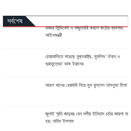
সর্বশেষ
বাজার সিন্ডিকেট ও মজুতদারি করলে কঠোর ব্যবস্থা:
আইনমন্ত্রী
চোরাবালিতে পড়েছে যুক্তরাষ্ট্র, মুসলিম ‘ঐক্য ও
ভ্রাতৃত্বের’ ডাক ইরানের
আরশ খানের বেয়াদবি নিয়ে মুখ খুললেন তাসনুভা তিশা
জুলাই স্মৃতি জাদুঘর যেন দলীয় ইতিহাস চর্চার জায়গা না
হয়: নাহিদ ইসলাম