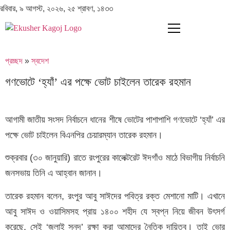
রবিবার, ৯ আগস্ট, ২০২৬, ২৫ শ্রাবণ, ১৪৩৩
প্রচ্ছদ
»
স্বদেশ
গণভোটে ‘হ্যাঁ’ এর পক্ষে ভোট চাইলেন তারেক রহমান
আগামী জাতীয় সংসদ নির্বাচনে ধানের শীষে ভোটের পাশাপাশি গণভোটে ‘হ্যাঁ’ এর
পক্ষে ভোট চাইলেন বিএনপির চেয়ারম্যান তারেক রহমান।
শুক্রবার (৩০ জানুয়ারি) রাতে রংপুরের কালেক্টরেট ঈদগাঁও মাঠে বিভাগীয় নির্বাচনি
জনসভায় তিনি এ আহ্বান জানান।
তারেক রহমান বলেন, রংপুর আবু সাঈদের পবিত্র রক্ত মেশানো মাটি। এখানে
আবু সাঈদ ও ওয়াসিমসহ প্রায় ১৪০০ শহীদ যে স্বপ্ন নিয়ে জীবন উৎসর্গ
করেছে, সেই ‘জুলাই সনদ’ রক্ষা করা আমাদের নৈতিক দায়িত্ব। তাই ভোর