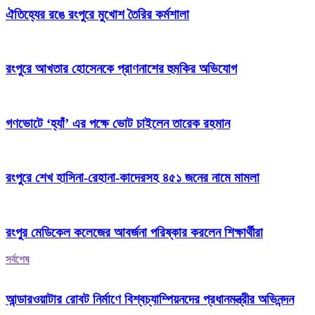
ঐতিহ্যের রঙে রংপুরে মুখোশ তৈরির কর্মশালা
রংপুরে আখতার হোসেনকে প্রাণনাশের হুমকির অভিযোগ
গণভোটে ‘হ্যাঁ’ এর পক্ষে ভোট চাইলেন তারেক রহমান
রংপুরে শেখ হাসিনা-রেহানা-কাদেরসহ ৪৫১ জনের নামে মামলা
রংপুর মেডিকেল কলেজের আবর্জনা পরিষ্কার করলেন শিক্ষার্থীরা
সর্বশেষ
আন্ডারওয়াটার রোবট নির্মাণে বিশ্বচ্যাম্পিয়নদের প্রধানমন্ত্রীর অভিনন্দন