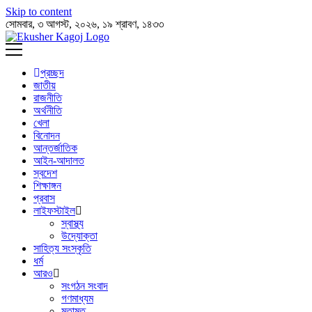
Skip to content
সোমবার, ৩ আগস্ট, ২০২৬, ১৯ শ্রাবণ, ১৪৩৩
প্রচ্ছদ
জাতীয়
রাজনীতি
অর্থনীতি
খেলা
বিনোদন
আন্তর্জাতিক
আইন-আদালত
স্বদেশ
শিক্ষাঙ্গন
প্রবাস
লাইফস্টাইল
স্বাস্থ্য
উদ্যোক্তা
সাহিত্য সংস্কৃতি
ধর্ম
আরও
সংগঠন সংবাদ
গণমাধ্যম
মতামত