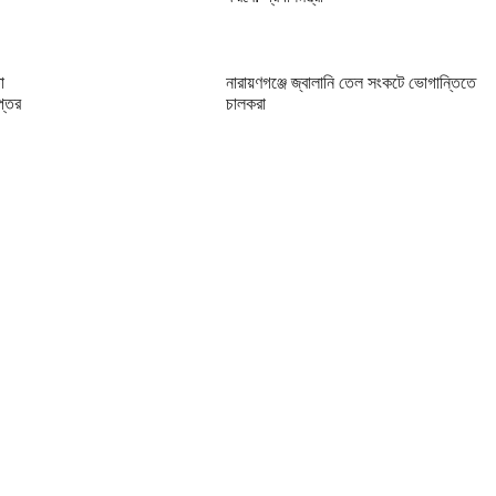
া
নারায়ণগঞ্জে জ্বালানি তেল সংকটে ভোগান্তিতে
প্তর
চালকরা