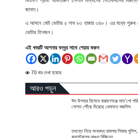
বিএনপি প্রার্থী আজহারুল ইসলাম মান্নানের নেতাকর্মীদের বিরুদ্
জানান।
এ আসনে মোট ভোটার ৫ লাখ ৯৩ হাজার ৩৪৮। এর মধ্যে পুরুষ ভো
ভোটার তিনজন।
এই খবরটি আপনার বন্ধুর সাথে শেয়ার করুন
70 বার দেখা হয়েছে
আরও পড়ুন
ঈদ উপহার হিসেবে নারায়ণগঞ্জে সাত’শো পরি
গোশত পৌঁছে দিয়েছে খেলাফত মজলিস
তদন্তে গিয়ে সংঘবদ্ধ হামলার শিকার পুলিশ,
কনস্টেবলের আঙুল বিচ্ছিন্ন