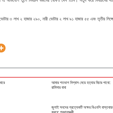
ধে এ অভিযোগ তুলে নির্বাচন বর্জনের ঘোষণা দেন তিনি। নতুন করে নির্বাচনের দাব
টার ৩ লাখ ২ হাজার ২৯০, নারী ভোটার ২ লাখ ৯১ হাজার ৫৫ এবং তৃতীয় লিঙ্গে
বারে
আমার শতভাগ বিশ্বাস মেয়ে হত্যার বিচার পাবো:
রামিসার বাবা
জুলাই সনদের প্রত্যেকটি অক্ষর বিএনপি বাস্তবায়
করবে: প্রধানমন্ত্রী