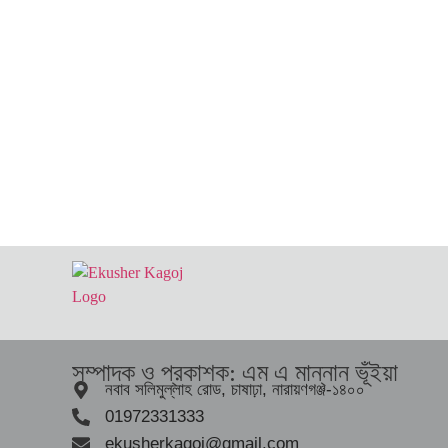
সম্পাদক ও প্রকাশক: এম এ মান্নান ভূঁইয়া
নবাব সলিমুল্লাহ রোড, চাষাঢ়া, নারায়ণগঞ্জ-১৪০০
01972331333
ekusherkagoj@gmail.com