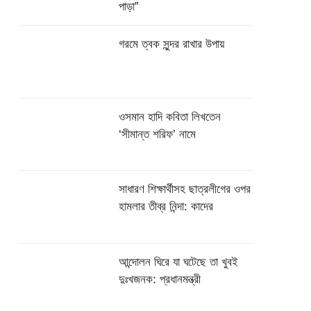
পাড়া”
গরমে ত্বক সুন্দর রাখার উপায়
ওসমান হাদি কবিতা লিখতেন
‘সীমান্ত শরিফ’ নামে
সাধারণ শিক্ষার্থীসহ ছাত্রলীগের ওপর
হামলার তীব্র নিন্দা: কাদের
আন্দোলন ঘিরে যা ঘটেছে তা খুবই
দুঃখজনক: প্রধানমন্ত্রী