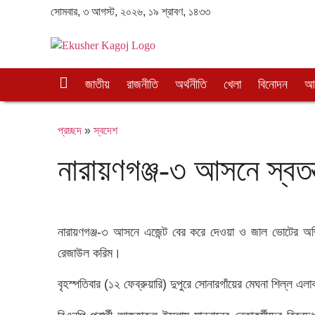
সোমবার, ৩ আগস্ট, ২০২৬, ১৯ শ্রাবণ, ১৪৩৩
প্র
জাতীয়
রাজনীতি
অর্থনীতি
খেলা
বিনোদন
আন
চ্ছ
দ
প্রচ্ছদ
»
স্বদেশ
নারায়ণগঞ্জ-৩ আসনে স্বতন্ত্র
নারায়ণগঞ্জ-৩ আসনে এজেন্ট বের করে দেওয়া ও জাল ভোটের অভিযোগে
রেজাউল করিম।
বৃহস্পতিবার (১২ ফেব্রুয়ারি) দুপুরে সোনারগাঁয়ের মেঘনা শিল্ল এ