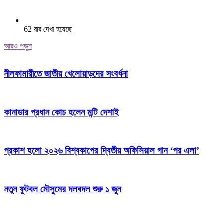
62 বার দেখা হয়েছে
আরও পড়ুন
নীলফামারীতে জাতীয় খেলোয়াড়দের সংবর্ধনা
কানাডার প্রধান কোচ হলেন মন্টি দেশাই
প্রকাশ হলো ২০২৬ বিশ্বকাপের দ্বিতীয় অফিসিয়াল গান ‘পর এলা’
নতুন ফুটবল মৌসুমের দলবদল শুরু ১ জুন