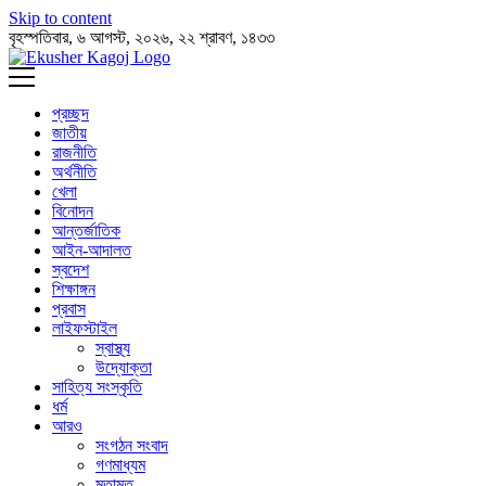
Skip to content
বৃহস্পতিবার, ৬ আগস্ট, ২০২৬, ২২ শ্রাবণ, ১৪৩৩
প্রচ্ছদ
জাতীয়
রাজনীতি
অর্থনীতি
খেলা
বিনোদন
আন্তর্জাতিক
আইন-আদালত
স্বদেশ
শিক্ষাঙ্গন
প্রবাস
লাইফস্টাইল
স্বাস্থ্য
উদ্যোক্তা
সাহিত্য সংস্কৃতি
ধর্ম
আরও
সংগঠন সংবাদ
গণমাধ্যম
মতামত